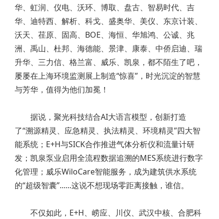
华、虹润、仪电、沃环、博取、盘古、智易时代、吉
华、迪特西、解析、科戈、盛奥华、美仪、东京计装、
沃天、荏原、固高、BOE、海恒、华旭鸿、公诚、兆
洲、禹山、杜邦、海德能、景津、康泰、中侨启迪、瑞
升华、三力信、格兰富、威乐、凯泉，都不陌生了吧，
屡屡在上海环境监测展上制造“惊喜”，时光沉淀的智慧
与芳华，值得为他们加冕！
据说，聚光科技结合AI大语言模型，创新打造
了“溯源精灵、应急精灵、执法精灵、环境精灵”四大智
能系统；E+H与SICK合作推进气体分析仪和流量计研
发；凯泉泵业启用全流程数据追溯的MES系统进行数字
化管理；威乐WiloCare智能服务，成为建筑供水系统
的“超级智囊”......这说不想现场零距离接触，谁信。
不仅如此，E+H、崂应、川仪、武汉中核、合肥科