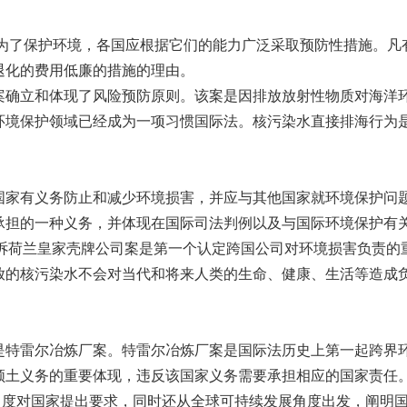
：为了保护环境，各国应根据它们的能力广泛采取预防性措施。
退化的费用低廉的措施的理由。
案确立和体现了风险预防原则。该案是因排放放射性物质对海洋
环境保护领域已经成为一项习惯国际法。核污染水直接排海行为
国家有义务防止和减少环境损害，并应与其他国家就环境保护问
承担的一种义务，并体现在国际司法判例以及与国际环境保护有
ensie等诉荷兰皇家壳牌公司案是第一个认定跨国公司对环境损害
放的核污染水不会对当代和将来人类的生命、健康、生活等造成
是特雷尔冶炼厂案。特雷尔冶炼厂案是国际法历史上第一起跨界
领土义务的重要体现，违反该国家义务需要承担相应的国家责任
角度对国家提出要求，同时还从全球可持续发展角度出发，阐明